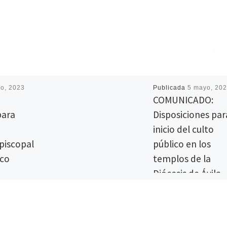
io, 2023
Publicada
5 mayo, 20
COMUNICADO:
para
Disposiciones par
inicio del culto
piscopal
público en los
ico
templos de la
Diócesis de Ávila
scopal de
cía como
La Diócesis de Ávila hac
ndrá lugar
suya la nota de la Comis
lio en la
Ejecutiva de la CEE “Ante