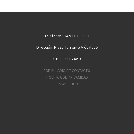
inicio de la salida del […
Teléfono: +34 920 353 900
Dirección: Plaza Teniente Arévalo, 5
C.P.: 05001 - Ávila
FORMULARIO DE CONTACTO
POLÍTICA DE PRIVACIDAD
CANAL ÉTICO