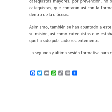
catequistas mayores, por prevención, no 
catequistas, que contarán así con la for
dentro de la diócesis.
Asimismo, también se han apuntado a este 
su misión, así como catequistas que estaba
que ha sido publicado recientemente.
La segunda y última sesión formativa para c
F
T
E
W
C
P
C
a
w
m
h
o
r
o
c
i
a
a
p
i
m
e
t
i
t
y
n
p
b
t
l
s
L
t
a
o
e
A
i
r
o
r
p
n
t
k
p
k
i