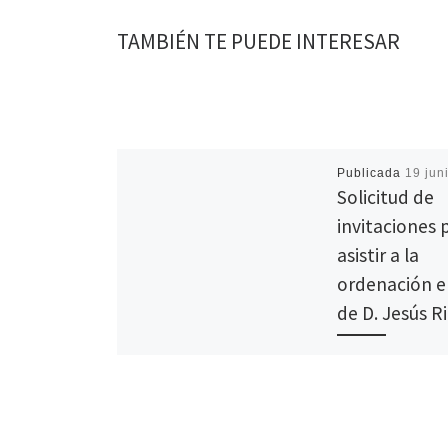
r
TAMBIÉN TE PUEDE INTERESAR
Publicada
19 jun
Solicitud de
invitaciones 
asistir a la
ordenación e
de D. Jesús R
La ordenación epi
D. Jesús Rico Gar
Obispo de Ávila te
el próximo 15 de ju