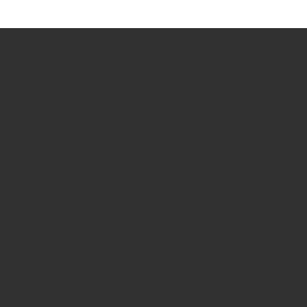
[…]
]