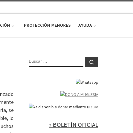
CIÓN
PROTECCIÓN MENORES
AYUDA
BUSCAR
Buscar …
enzado
lmente
ia, se
le, lo
» BOLETÍN OFICIAL
muchos