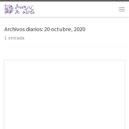
Saltar al contenido
Men
Archivos diarios:
20 octubre, 2020
1 entrada
El pasado viernes, la parroquia de Arenas de San Pedro acogía una
Vigilia para preparar la fiesta de San Pedro de Alcántara, organizada
por el Secretariado diocesano de Pastoral Juvenil. Una tarde llena de
alegría y acogida, en la que se pudo orar a través de un concierto de
alabanza que ofrecieron los jóvenes del […]