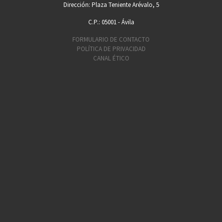
Dirección: Plaza Teniente Arévalo, 5
C.P.: 05001 - Ávila
FORMULARIO DE CONTACTO
POLÍTICA DE PRIVACIDAD
CANAL ÉTICO