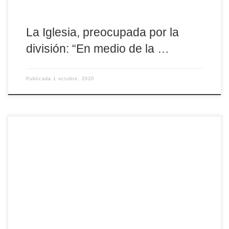
La Iglesia, preocupada por la
división: “En medio de la …
Publicada
1 octubre, 2020
Un año más arranca la campaña del Domund, la Jornada Mundial
de las Misiones convocada por el Papa para implicar a todos en
la misión de la Iglesia. Celebrada sin interrupción desde 1926, el
Domund se enfrenta este año a una situación difícil por la
pandemia. Una familia con cinco hijos en Tanzania. Una religiosa
[…]