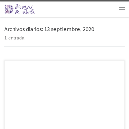
Saltar al contenido
Men
Archivos diarios:
13 septiembre, 2020
1 entrada
«En un momento tan difícil, la obra de Dios sigue adelante. A pesar
de la oscuridad que nos trae la pandemia, Cristo sigue llamando a
seguirle más de cerca, a dar la vida por Él. Es éste el momento
propicio, éste y no otro, para decir sí al Señor». Emocionado,
Francisco Javier Calvo Tolosa […]