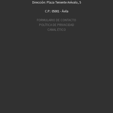
Dirección: Plaza Teniente Arévalo, 5
C.P.: 05001 - Ávila
FORMULARIO DE CONTACTO
POLÍTICA DE PRIVACIDAD
CANAL ÉTICO