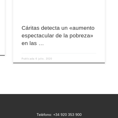
León, Osma-Soria, Palencia, Salamanca,
Segovia, Valladolid y Zamora). En el último año,
la intervención de todos […]
Cáritas detecta un «aumento
espectacular de la pobreza»
en las …
Publicada
6 julio, 2020
Teléfono: +34 920 353 900