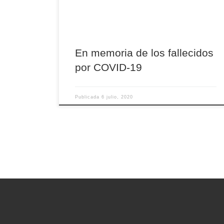
los pueblos, sabes lo que necesitamos y
estamos seguros de que proveerás para que,
[…]
En memoria de los fallecidos
por COVID-19
Publicada
6 julio, 2020