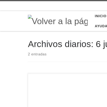
Saltar al contenido
INICIO
AYUD
Archivos diarios:
6 j
2 entradas
«Oh María, tú resplandeces siempre en nuestro
camino como signo de salvación y de esperanza.
Confiamos en ti, Salud de los enfermos, que
junto a la cruz te asociaste al dolor de Jesús,
manteniendo firme tu fe. Tú, salvación de todos