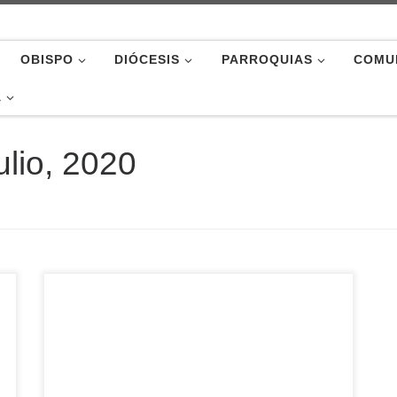
OBISPO
DIÓCESIS
PARROQUIAS
COMU
A
ulio, 2020
La Memoria 2019 de Cáritas Castilla y León
resume el compromiso cotidiano hacia una
sociedad más humana de técnicos, voluntarios,
participantes, colaboradores, socios y donantes
que conforman las 11 Cáritas Diocesanas de la
región (Astorga, Ávila, Burgos, Ciudad Rodrigo,