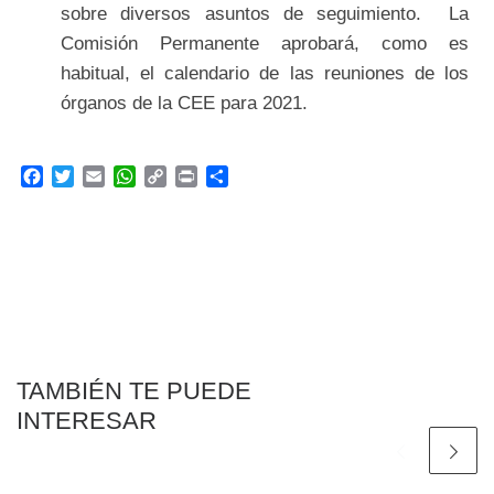
sobre diversos asuntos de seguimiento. La
Comisión Permanente aprobará, como es
habitual, el calendario de las reuniones de los
órganos de la CEE para 2021.
F
T
E
W
C
P
C
a
w
m
h
o
r
o
c
i
a
a
p
i
m
e
t
i
t
y
n
p
b
t
l
s
L
t
a
o
e
A
i
r
o
r
p
n
t
k
p
k
i
r
TAMBIÉN TE PUEDE
INTERESAR