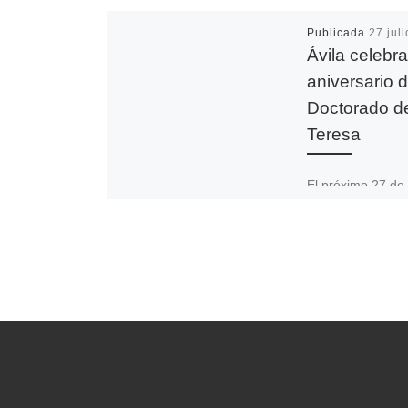
Publicada
27 jul
Ávila celebra
aniversario d
Doctorado d
Teresa
El próximo 27 de
septiembre de 2
celebra el 50 Ani
del Doctorado de
Teresa de Jesús.
Diócesis de […]