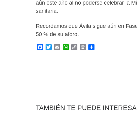
aún este año al no poderse celebrar la M
sanitaria.
Recordamos que Ávila sigue aún en Fase 2
50 % de su aforo.
F
T
E
W
C
P
C
a
w
m
h
o
r
o
c
i
a
a
p
i
m
e
t
i
t
y
n
p
b
t
l
s
L
t
a
o
e
A
i
r
o
r
p
n
t
k
p
k
i
r
TAMBIÉN TE PUEDE INTERES