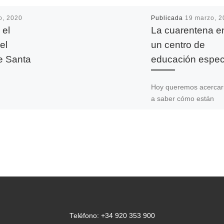
io, 2020
Publicada
19 marzo, 2
 el
La cuarentena e
el
un centro de
e Santa
educación espec
Hoy queremos acercar
a saber cómo están
viviendo esta cuarente
020 se
forzosa en lo que hem
versario
llamado muchas veces
 Santa
gran obra social […]
 La
Teléfono: +34 920 353 900