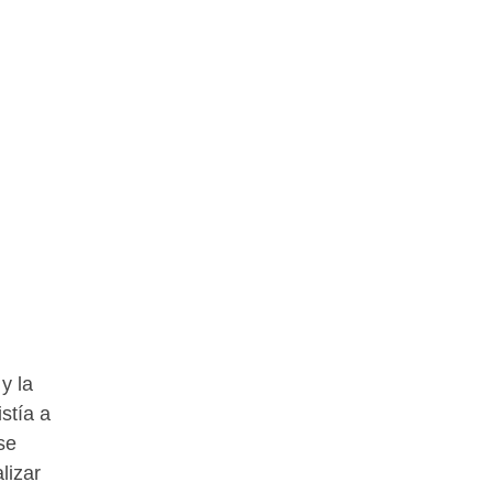
y la
stía a
se
lizar