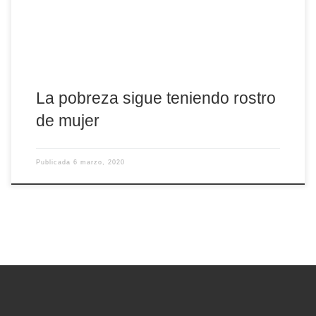
esperanza y solidaridad» se unen a la lucha común hacia […]
La pobreza sigue teniendo rostro
de mujer
Publicada
6 marzo, 2020