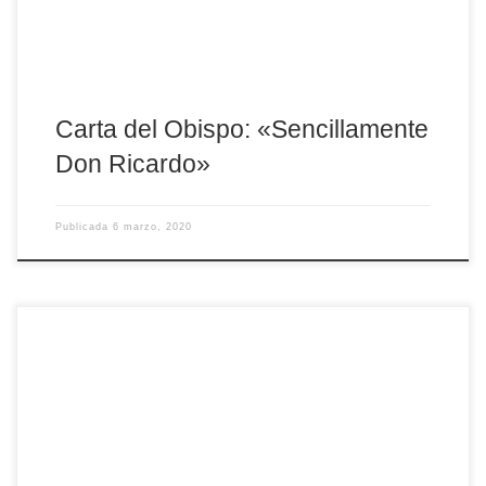
Carta del Obispo: «Sencillamente
Don Ricardo»
Publicada
6 marzo, 2020
La Juventud Obrera Cristiana (JOC) y la Hermandad Obrera de
Acción Católica (HOAC), ante el próximo 8 de marzo, Día de la
Mujer Trabajadora, han emitido un comunicado en el que
reclaman un cambio en la organización del trabajo y en la
sociedad para alcanzar «la igualdad integral». Destacan que «con