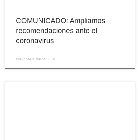
COMUNICADO: Ampliamos
recomendaciones ante el
coronavirus
Publicada
6 marzo, 2020
La semana que ha concluido ha sido la final de la presidencia del
cardenal don Ricardo Blázquez al frente de los obispos
españoles. No he tenido la suerte de ser alumno de Teología del
cardenal Blázquez en su etapa de profesor en la Facultad de
Teología de la Universidad Pontificia de Salamanca. Ya lo siento.
[…]