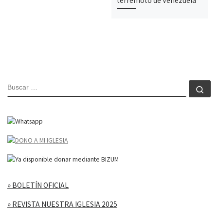
terremoto de Venezuela
BUSCAR
Bu
» BOLETÍN OFICIAL
» REVISTA NUESTRA IGLESIA 2025