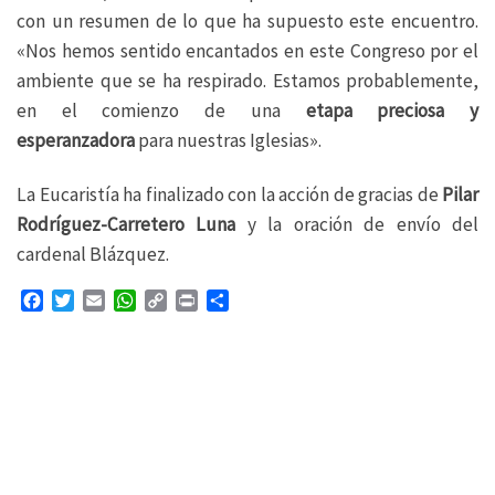
con un resumen de lo que ha supuesto este encuentro.
«Nos hemos sentido encantados en este Congreso por el
ambiente que se ha respirado. Estamos probablemente,
en el comienzo de una
etapa preciosa y
esperanzadora
para nuestras Iglesias».
La Eucaristía ha finalizado con la acción de gracias de
Pilar
Rodríguez-Carretero Luna
y la oración de envío del
cardenal Blázquez.
F
T
E
W
C
P
C
a
w
m
h
o
r
o
c
i
a
a
p
i
m
e
t
i
t
y
n
p
b
t
l
s
L
t
a
o
e
A
i
r
o
r
p
n
t
k
p
k
i
r