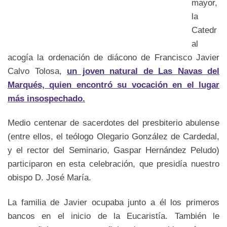
mayor,
la
Catedr
al
acogía la ordenación de diácono de Francisco Javier
Calvo Tolosa,
un joven natural de Las Navas del
Marqués, quien encontró su vocación en el lugar
más insospechado.
Medio centenar de sacerdotes del presbiterio abulense
(entre ellos, el teólogo Olegario González de Cardedal,
y el rector del Seminario, Gaspar Hernández Peludo)
participaron en esta celebración, que presidía nuestro
obispo D. José María.
La familia de Javier ocupaba junto a él los primeros
bancos en el inicio de la Eucaristía. También le