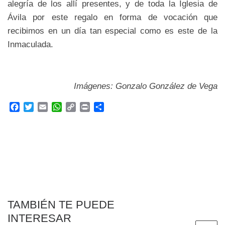
alegría de los allí presentes, y de toda la Iglesia de
Ávila por este regalo en forma de vocación que
recibimos en un día tan especial como es este de la
Inmaculada.
Imágenes: Gonzalo González de Vega
F
T
E
W
C
P
C
a
w
m
h
o
r
o
c
i
a
a
p
i
m
e
t
i
t
y
n
p
b
t
l
s
L
t
a
o
e
A
i
r
o
r
p
n
t
k
p
k
i
r
TAMBIÉN TE PUEDE
INTERESAR