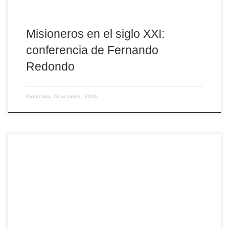
Misioneros en el siglo XXI:
conferencia de Fernando
Redondo
Publicada
23 octubre, 2019
Con el objetivo de seguir potenciando las vocaciones en todos
los ámbitos y realidades de la diócesis, el obispo de Ávila Mons.
Gil Tamayo ha nombrado en cada arciprestazgo y en los colegios
diocesanos un delegado de pastoral vocacional, que trabajará de
forma conjunta y coordinada tanto con el Secretariado diocesano
de Pastoral Vocacional como […]