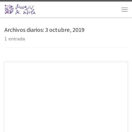
Saltar al contenido
Men
Archivos diarios:
3 octubre, 2019
1 entrada
Este miércoles se ha inaugurado de forma oficial el nuevo curso en el
Teologado San Juan de la Cruz y Santa Teresa, que la diócesis de Ávila
tiene en Salamanca. Una inauguración que comenzaba con una
Eucaristía en la capilla, seguida del acto académico, al que asistían,
entre otros, los obispos de Ávila y Plasencia […]