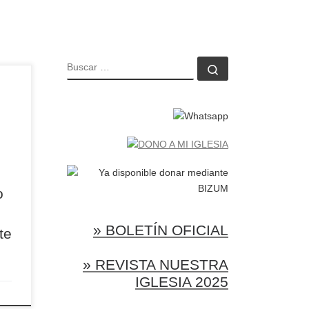
BUSCAR
Buscar …
la
 de
a
dad
tro
l
o
nta
te
» BOLETÍN OFICIAL
te
» REVISTA NUESTRA
IGLESIA 2025