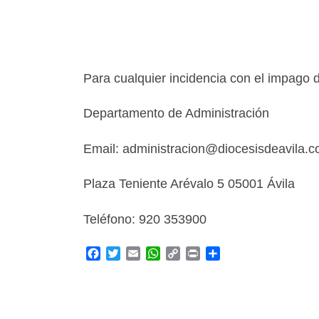
Para cualquier incidencia con el impago 
Departamento de Administración
Email: administracion@diocesisdeavila.
Plaza Teniente Arévalo 5 05001 Ávila
Teléfono: 920 353900
F
T
E
W
C
P
C
a
w
m
h
o
r
o
c
i
a
a
p
i
m
e
t
i
t
y
n
p
b
t
l
s
L
t
a