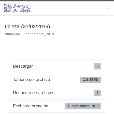
Saltar al contenido
Me
Tibieza (31/03/2019)
Publicada
11 septiembre, 2019
Descargar
6
Tamaño del archivo
132.43 KB
Recuento de archivos
1
Fecha de creación
11 septiembre, 2019