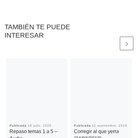
o
r
p
n
t
k
p
k
i
r
TAMBIÉN TE PUEDE
INTERESAR
Publicada
18 julio, 2020
Publicada
11 septiembre, 2019
Repaso temas 1 a 5 –
Corregir al que yerra