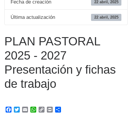
Fecha de creación
22 abril, 2025
Última actualización
22 abril, 2025
PLAN PASTORAL
2025 - 2027
Presentación y fichas
de trabajo
F
T
E
W
C
P
C
a
w
m
h
o
r
o
c
i
a
a
p
i
m
e
t
i
t
y
n
p