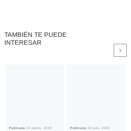
b
t
l
s
L
t
a
o
e
A
i
r
o
r
p
n
t
k
p
k
i
r
TAMBIÉN TE PUEDE
INTERESAR
Publicada
10 marzo, 2026
Publicada
18 julio, 2020