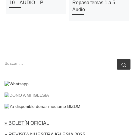
10 – AUDIO – P
Repaso temas 1 a 5 –
Audio
BUSCAR
Bu
» BOLETÍN OFICIAL
» REVISTA NUESTRA IGLESIA 2025