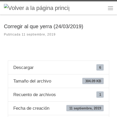
Saltar al contenido
Me
Corregir al que yerra (24/03/2019)
Publicada
11 septiembre, 2019
Descargar
6
Tamaño del archivo
304.09 KB
Recuento de archivos
1
Fecha de creación
11 septiembre, 2019