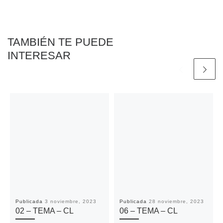
o
r
p
n
t
k
p
k
i
r
TAMBIÉN TE PUEDE
INTERESAR
Publicada
3 noviembre, 2023
Publicada
28 noviembre, 2023
02 – TEMA – CL
06 – TEMA – CL