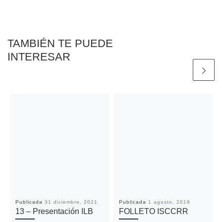
o
r
p
n
t
k
p
k
i
r
TAMBIÉN TE PUEDE
INTERESAR
Publicada
31 diciembre, 2021
Publicada
1 agosto, 2019
13 – Presentación ILB
FOLLETO ISCCRR