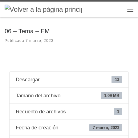
Saltar al contenido
Me
06 – Tema – EM
Publicada
7 marzo, 2023
Descargar
13
Tamaño del archivo
1.09 MB
Recuento de archivos
1
Fecha de creación
7 marzo, 2023