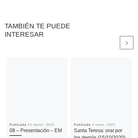
o
r
p
n
t
k
p
k
i
r
TAMBIÉN TE PUEDE
INTERESAR
Publicada
22 marzo, 2023
Publicada
4 mayo, 2022
08 – Presentación – EM
Santa Teresa: orar por
los demás (15/10/2020)