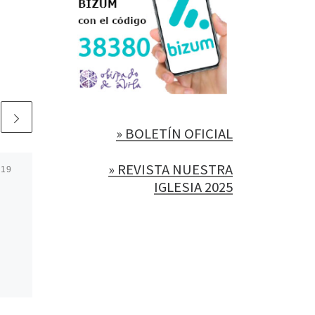
» BOLETÍN OFICIAL
» REVISTA NUESTRA
019
Publicada
10 febrero, 2026
06 – PRESENTACION
IGLESIA 2025
– P