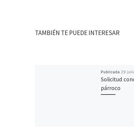
o
e
A
i
r
o
r
p
n
t
k
p
k
i
r
TAMBIÉN TE PUEDE INTERESAR
Publicada
29 jul
Solicitud con
párroco