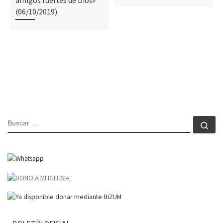
amigos fuertes de Dios»
(06/10/2019)
BUSCAR
Bu