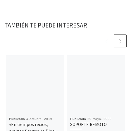
o
r
p
n
t
k
p
k
i
r
TAMBIÉN TE PUEDE INTERESAR
Publicada
4 octubre, 2019
Publicada
29 mayo, 2020
«En tiempos recios,
SOPORTE REMOTO