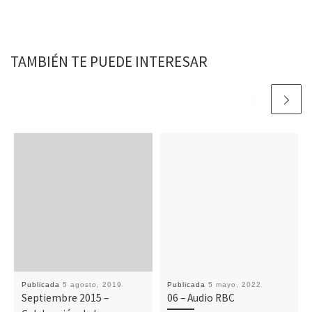
o
r
p
n
t
k
p
k
i
r
TAMBIÉN TE PUEDE INTERESAR
Publicada
5 agosto, 2019
Publicada
5 mayo, 2022
Septiembre 2015 –
06 – Audio RBC