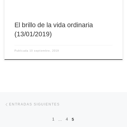
El brillo de la vida ordinaria
(13/01/2019)
Publicada
10 septiembre, 2019
Navegación de entradas
Entradas siguientes
ENTRADAS SIGUIENTES
1
4
…
5