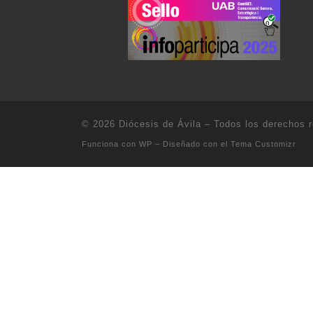
© 2026
Diócesis de Ávila
– Todos los derechos 
Funciona con
WP
– Diseñado con el
Tema Customizr