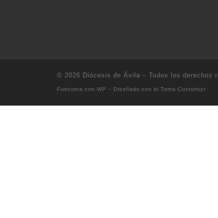
© 2026
Diócesis de Ávila
– Todos los derechos 
Funciona con
WP
– Diseñado con el
Tema Customizr