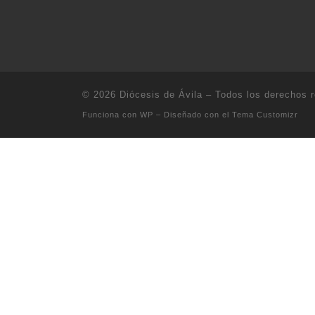
© 2026
Diócesis de Ávila
– Todos los derechos 
Funciona con
WP
– Diseñado con el
Tema Customizr