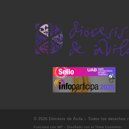
© 2026
Diócesis de Ávila
– Todos los derechos 
Funciona con
WP
– Diseñado con el
Tema Customizr