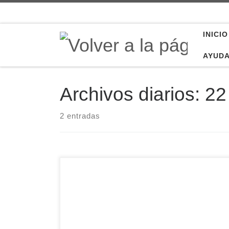
Saltar al contenido
INICIO
AYUD
Archivos diarios:
22
2 entradas
El Domingo de la Palabra de Dios, que este año
se celebra el 25 de enero, es una propuesta de
marcado carácter pastoral que invita a tomar
mayor conciencia del lugar central que la
Palabra de Dios ocupa en la vida cotidiana de la