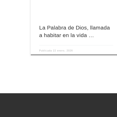
Iglesia y de nuestras comunidades. No se trata
de una Palabra […]
La Palabra de Dios, llamada
a habitar en la vida …
Publicada
22 enero, 2026