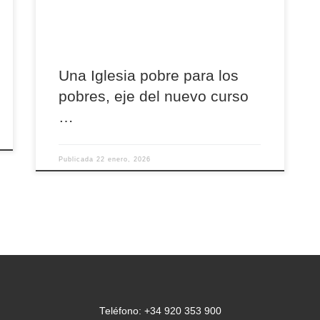
fortalecer la misión y el ministerio de los
sacerdotes. Desde hace años, esta oferta
formativa diocesana busca situarse en el […]
Una Iglesia pobre para los
pobres, eje del nuevo curso
…
Publicada
22 enero, 2026
Teléfono: +34 920 353 900