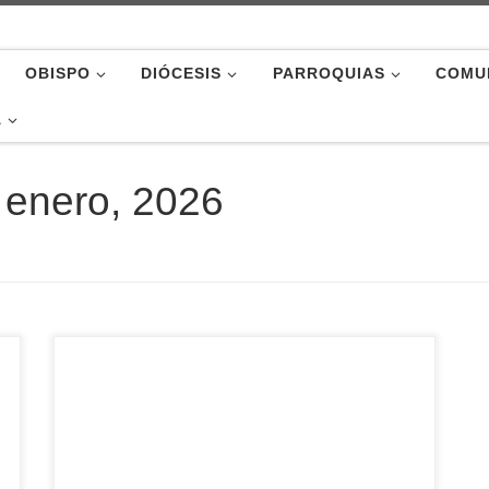
OBISPO
DIÓCESIS
PARROQUIAS
COMU
A
 enero, 2026
El próximo lunes 26 de enero dará comienzo un
nuevo curso de formación permanente del clero.
Una propuesta que, junto a los retiros y los
ejercicios espirituales, constituye una ayuda
imprescindible que la Iglesia ofrece para