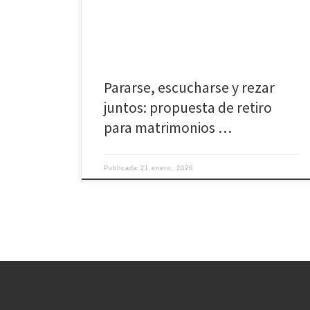
sanar y renovar la vida matrimonial desde la fe. El
retiro se celebrará en el Seminario de Ávila y está
dirigido […]
Pararse, escucharse y rezar
juntos: propuesta de retiro
para matrimonios …
Publicada
21 enero, 2026