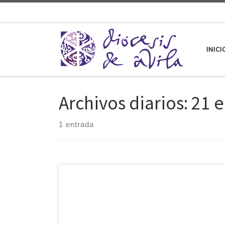
Saltar al contenido
INICI
Archivos diarios:
21 e
1 entrada
Este fin de semana, del 23 al 25 de enero, la diócesis
de Ávila acogerá un retiro para matrimonios
organizado por el Proyecto Amor Conyugal, una
iniciativa de la Iglesia Católica orientada a fortalecer,