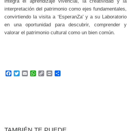
integra el aprendizaje vivencial, la creatividad y la
interpretación del patrimonio como ejes fundamentales,
convirtiendo la visita a ‘EsperanZa’ y a su Laboratorio
en una oportunidad para descubrir, comprender y
valorar el patrimonio cultural como un bien común.
F
T
E
W
C
P
C
a
w
m
h
o
r
o
c
i
a
a
p
i
m
e
t
i
t
y
n
p
b
t
l
s
L
t
a
o
e
A
i
r
o
r
p
n
t
k
p
k
i
r
TAMBIÉN TE PUEDE