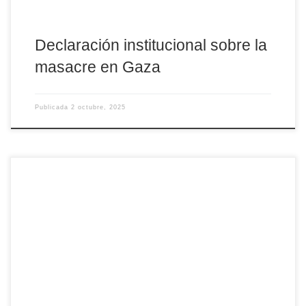
Declaración institucional sobre la
masacre en Gaza
Publicada
2 octubre, 2025
Ayer miércoles, 1 de octubre, el Teologado de Ávila en
Salamanca comenzaba el curso de manera oficial. Y lo hacía con
una Eucaristía presidida por Mons. Jesús Rico, obispo de Ávila.
Junto a él, concelebraron Mons. Ricardo Blázquez (cardenal
arzobispo emérito de Valladolid), Mons. José Luis Retana (obispo
de Salamanca y de Ciudad Rodrigo), los […]