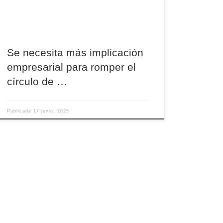
las personas en situación de vulnerabilidad. En
el transcurso de la rueda de prensa de
presentación de la Memoria de […]
Se necesita más implicación
empresarial para romper el
círculo de …
Publicada
17 junio, 2025