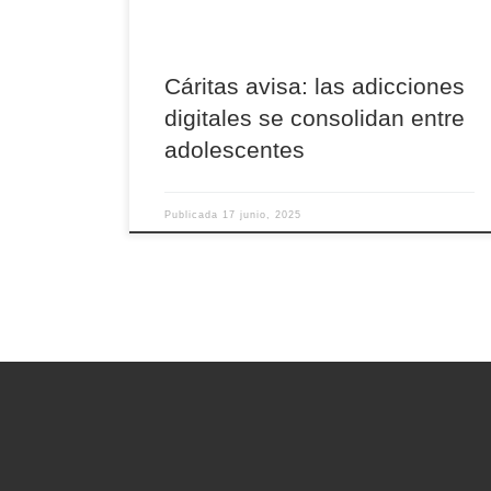
entre los más jóvenes. Herrero destacó que el
programa de drogodependencias trabaja […]
Cáritas avisa: las adicciones
digitales se consolidan entre
adolescentes
Publicada
17 junio, 2025