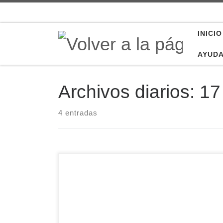
Saltar al contenido
INICIO
AYUD
Archivos diarios:
17
4 entradas
Con motivo del Día de la Caridad que
celebraremos este domingo (en la solemnidad
del Corpus), Cáritas Diocesana de Ávila ha
hecho pública esta mañana su memoria anual
correspondiente al ejercicio 2024, en una rueda
de prensa marcada por un mensaje de