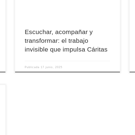
comunidad. Quintín García, responsable de
estas áreas, ha subrayado que estos proyectos
[…]
Escuchar, acompañar y
transformar: el trabajo
invisible que impulsa Cáritas
Publicada
17 junio, 2025