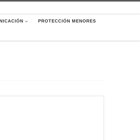
NICACIÓN
PROTECCIÓN MENORES
Taller de madera de Cáritas diocesana de Ávila
Jesús Gil, responsable del programa de Empleo
de Cáritas Diocesana de Ávila, reclama una
mayor colaboración del tejido empresarial local
para lograr una verdadera inserción laboral de