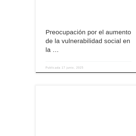
preocupación y compromiso. Antonio Luis
Nicolás Marín, delegado episcopal de Cáritas en
la […]
Preocupación por el aumento
de la vulnerabilidad social en
la …
Publicada
17 junio, 2025
Emilia Herrero, responsable del programa de
drogodependencias de Cáritas Diocesana de
Ávila, intervino en la rueda de prensa de
presentación de la memoria anual 2024 para
advertir sobre la evolución preocupante del
consumo de sustancias y el auge de las
adicciones comportamentales, especialmente