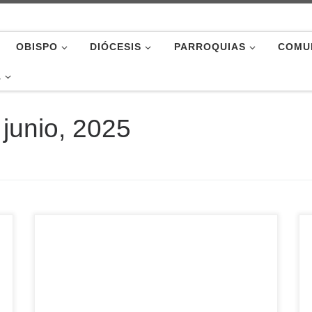
OBISPO
DIÓCESIS
PARROQUIAS
COMU
A
 junio, 2025
Dentro de toda la labor que realiza Cáritas
diocesana de Ávila, tres de sus programas más
significativos son los de animación comunitaria,
grupo de escucha y el programa de infancia,
juventud y familia, todos ellos fundamentales en
su labor de acompañamiento y construcción de