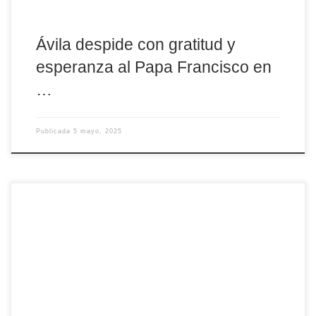
Ávila despide con gratitud y
esperanza al Papa Francisco en
…
Publicada
5 mayo, 2025
Un grupo de 39 diócesis españolas han participado con éxito en
el plan de evaluación de las webs institucionales que realiza
la Universidad Autónoma de Barcelona desde 2012. El objetivo
de incorporar a las diócesis españolas a este estudio, realizado
con la Oficina de Transparencia de la Conferencia Episcopal
durante el curso 2024-2025, ha sido conocer y colaborar en la
[…]