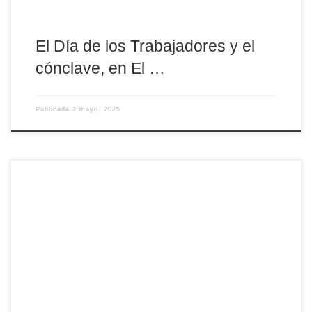
El Día de los Trabajadores y el
cónclave, en El …
Publicada
2 mayo, 2025
La solemnidad de San Segundo, patrón de la ciudad de Ávila y
considerado tradicionalmente como el primer obispo de la
diócesis, volvió a reunir a cientos de fieles en la Catedral del
Salvador en una celebración marcada por la fe, la memoria y el
compromiso cristiano. La Eucaristía fue presidida por el obispo
diocesano, Mons. […]