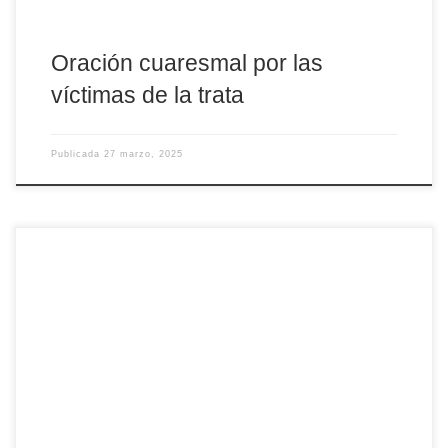
Oración cuaresmal por las
víctimas de la trata
Publicada
27 marzo, 2025
Llega a su duodécima edición «24 horas para el Señor», la
iniciativa cuaresmal de oración y reconciliación instituida por
voluntad del Papa Francisco. Como en ediciones anteriores, el
evento tendrá lugar en vísperas del cuarto domingo de
Cuaresma, del viernes 28 al sábado 29 de marzo. Para esta
edición, dentro del Jubileo de 2025, dedicado […]