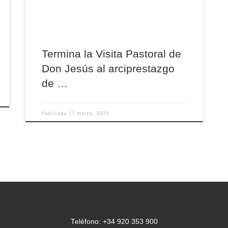
podido conocer de cerca la realidad de las cinco
unidades pastorales que están presentes […]
Termina la Visita Pastoral de
Don Jesús al arciprestazgo
de …
Publicada
17 marzo, 2025
Teléfono: +34 920 353 900