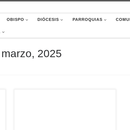
OBISPO
DIÓCESIS
PARROQUIAS
COMU
A
 marzo, 2025
Con la Eucaristía ayer domingo en la iglesia de
San Pedro Bautista, Mons. Rico García cerraba
la visita pastoral que ha venido realizando al
arciprestazgo de la ciudad de Ávila desde el
pasado mes de noviembre, y en la que ha