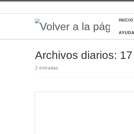
Saltar al contenido
INICIO
AYUD
Archivos diarios:
17
2 entradas
Programa correspondiente al domingo 16 de
marzo de 2025. Actualidad y agenda de la
diócesis de Ávila. Incluye el mensaje del Obispo