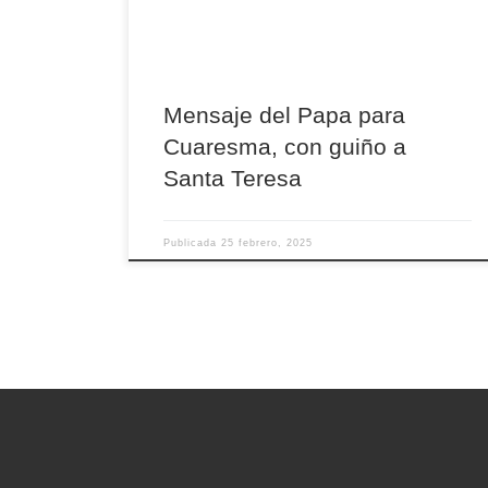
su mensaje, el Papa reflexiona sobre el “caminar
juntos”, planteando tres llamadas a la
conversión: como peregrinos, en la […]
Mensaje del Papa para
Cuaresma, con guiño a
Santa Teresa
Publicada
25 febrero, 2025