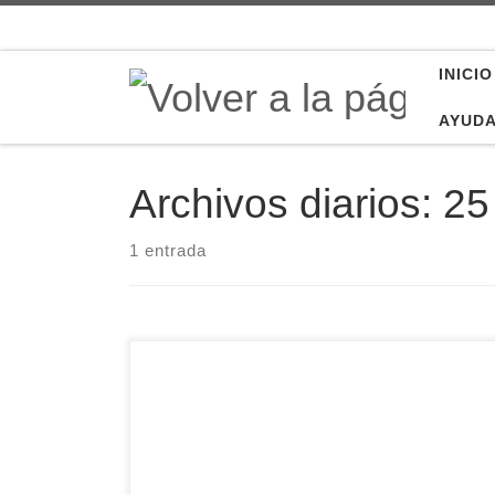
Saltar al contenido
INICIO
AYUD
Archivos diarios:
25
1 entrada
La Santa Sede ha hecho público, hoy 25 de
febrero, el Mensaje del Papa Francisco para la
Cuaresma 2025, titulado “Caminemos juntos en
la esperanza”. Este tiempo litúrgico comenzará
el próximo 5 de marzo, Miércoles de Ceniza. En