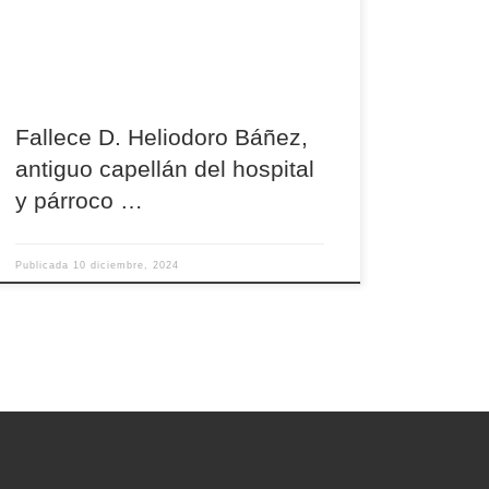
en 1965. Su primer cargo pastoral fue en
Piedrahíta, donde ejerció como coadjutor de la
parroquia y capellán […]
Fallece D. Heliodoro Báñez,
antiguo capellán del hospital
y párroco …
Publicada
10 diciembre, 2024