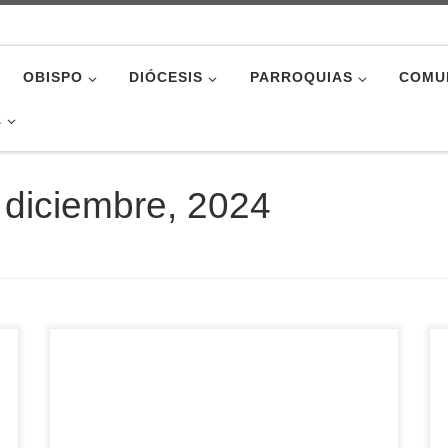
OBISPO
DIÓCESIS
PARROQUIAS
COMU
A
 diciembre, 2024
Programa de actualidad de la Diócesis de Ávila.
Incluye la información de la salida extraordinaria
de Nuestra Señora de la Esperanza, la agenda
de la diócesis, y el comentario del Evangelio del