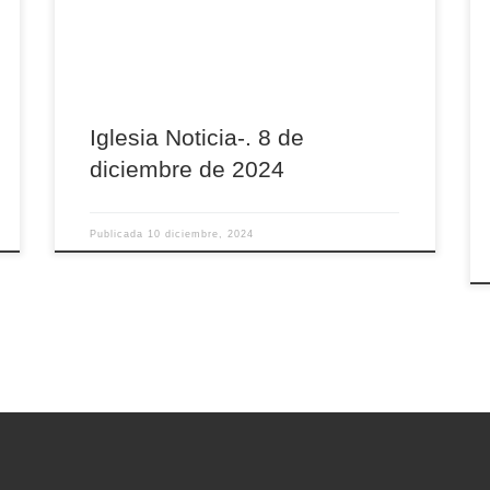
domingo. Recuerda que puedes también
escucharlo en nuestro canal de Spotify
Iglesia Noticia-. 8 de
diciembre de 2024
Publicada
10 diciembre, 2024