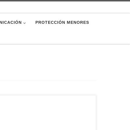
NICACIÓN
PROTECCIÓN MENORES
El pasado viernes, 6 de diciembre, falleció el
presbítero abulense D. Heliodoro Báñez López,
a los 85 años de edad. Natural de Mamblas,
cursó sus estudios en el Seminario Diocesano de
Ávila, para finalmente ser ordenado sacerdote