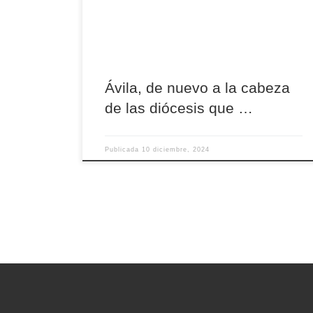
social a través de este “referéndum” anual al que
se somete la Iglesia. Así se desprende de los
datos que ha […]
Ávila, de nuevo a la cabeza
de las diócesis que …
Publicada
10 diciembre, 2024