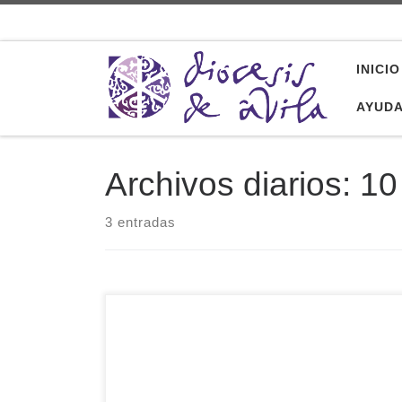
Saltar al contenido
INICIO
AYUD
Archivos diarios:
10
3 entradas
Casi la mitad de los abulenses marca la X en la
casilla de la Iglesia Católica en su Declaración de
la Renta, siendo de nuevo la cuarta provincia en
toda España con mayor porcentaje de apoyo