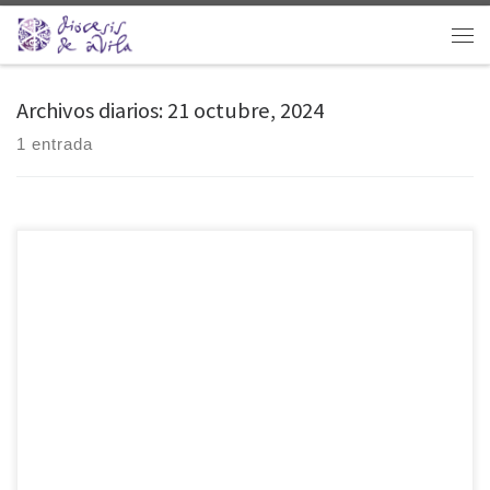
Saltar al contenido
Men
Archivos diarios:
21 octubre, 2024
1 entrada
El Secretariado de Familia y Vida de la diócesis ha dado a conocer las
fechas de los Cursos Prematrimoniales para este curso pastoral 2024-
2025. En Ávila serán en total 3 cursos los propuestos en fechas
distintas, comenzando en enero de 2025, para que los contrayentes
puedan elegir aquel que mejor se adapte a sus necesidades. […]