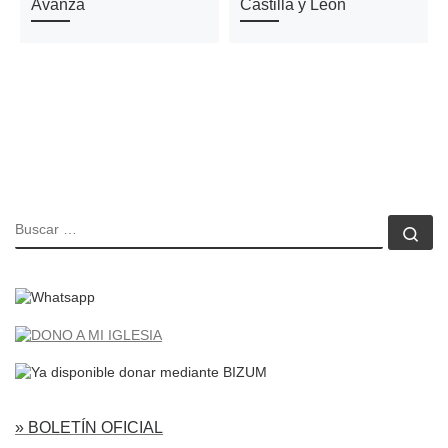
Avanza
Castilla y León
BUSCAR
Bu
» BOLETÍN OFICIAL