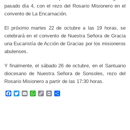
pasado día 4, con el rezo del Rosario Misionero en el
convento de La Encarnación.
El próximo martes 22 de octubre a las 19 horas, se
celebrará en el convento de Nuestra Señora de Gracia
una Eucaristía de Acción de Gracias por los misioneros
abulenses.
Y finalmente, el sábado 26 de octubre, en el Santuario
diocesano de Nuestra Señora de Sonsoles, rezo del
Rosario Misionero a partir de las 17:30 horas.
F
T
E
W
C
P
C
a
w
m
h
o
r
o
c
i
a
a
p
i
m
e
t
i
t
y
n
p
b
t
l
s
L
t
a
o
e
A
i
r
o
r
p
n
t