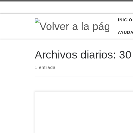
Saltar al contenido
INICIO
AYUD
Archivos diarios:
30
1 entrada
El nivel de accesibilidad, el nivel de formación, el
nivel de reflexión teológica y el nivel de
participación activa en la vida pastoral de la
Iglesia. Estos son los cuatro ámbitos de
actuación para potenciar la corresponsabilidad