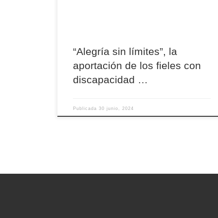
de los fieles con discapacidad, propuestos en el
documento “Alegría sin límites”, dado a conocer
por el Dicasterio para […]
“Alegría sin límites”, la
aportación de los fieles con
discapacidad …
Publicada
30 junio, 2024