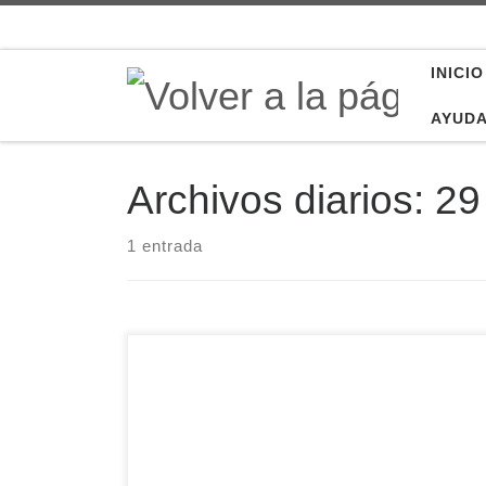
Saltar al contenido
INICIO
AYUD
Archivos diarios:
29
1 entrada
Un año más, y como preparación espiritual en
este tiempo de Cuaresma, la comunidad de
Carmelitas Descalzos del convento de la Santa
organizan para este sábado 2 de marzo las
Meditaciones de la Pasión: una procesión en la