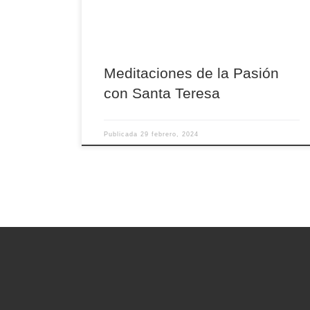
que se meditarán distintos momentos de la
Pasión de Cristo desde la mirada de santa
Teresa de […]
Meditaciones de la Pasión
con Santa Teresa
Publicada
29 febrero, 2024