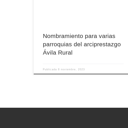
cristiana de Muñopepe), y de Padiernos (con la
comunidad cristiana de Muñochas). Asimismo, D.
Antonio continuará como párroco en […]
Nombramiento para varias
parroquias del arciprestazgo
Ávila Rural
Publicada
8 noviembre, 2023