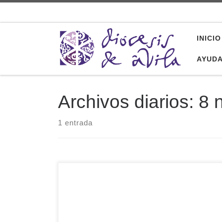
Saltar al contenido
INICIO
AYUD
Archivos diarios:
8 
1 entrada
El Obispo de Ávila, Mons. Jesús Rico García, ha
firmado en este inicio del mes de noviembre el
nombramiento del sacerdote D. Antonio Testera
Rodríguez como Administrador Parroquial de las
parroquias de Salobral (con la comunidad