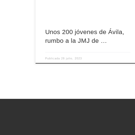
unirá otro grupo de 52 personas que participan
únicamente en los días centrales en la capital
[…]
Unos 200 jóvenes de Ávila,
rumbo a la JMJ de …
Publicada
26 julio, 2023