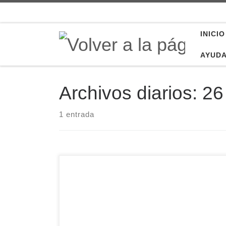
Saltar al contenido
INICIO
AYUD
Archivos diarios:
26
1 entrada
140 jóvenes abulenses parten hoy miércoles
hacia Madeira para comenzar los llamados Días
en las Diócesis previos a la celebración de la
Jornada Mundial de la Juventud con el Papa
Francisco. Días más tarde, ya en Lisboa, se les