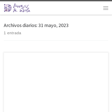
Saltar al contenido
Men
Archivos diarios:
31 mayo, 2023
1 entrada
Con el lema «Generar esperanza«, la Iglesia celebra este domingo 4 de
junio, solemnidad de la Santísima Trinidad, la Jornada Pro Orantibus,
dedicada a la vida contemplativa. Una realidad muy rica en nuestra
diócesis de Ávila, que cuenta con 15 monasterios y más de 200
religiosas de clausura. Los obispos de la Comisión Episcopal para la
[…]