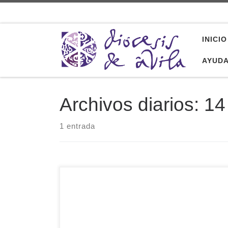
Saltar al contenido
INICIO
AYUD
Archivos diarios:
14
1 entrada
Este jueves, 14 de julio, se celebra la Fiesta de
la Dedicación de la Catedral del Salvador de
Ávila, aniversario que recuerda que este espacio
físico, que es el edificio de la Catedral, fue