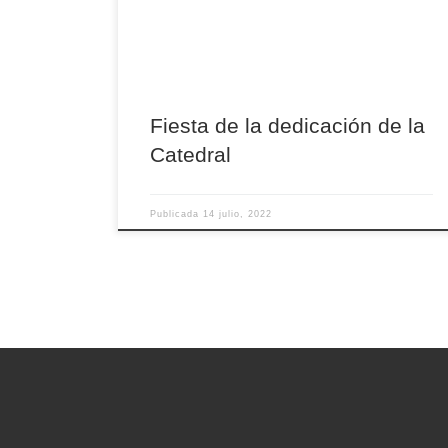
consagrado en este día, para dar culto a Dios y
congregar al pueblo cristiano. El hecho de que
se recuerde de […]
Fiesta de la dedicación de la
Catedral
Publicada
14 julio, 2022