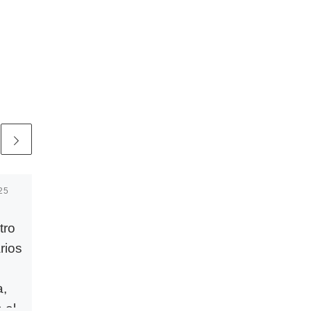
25
Publicada
12 julio, 2024
Mons. Rico en su
tro
primer aniversario
rios
en la diócesis: «Ha
sido un año
a,
fundamentalmente
 el
de escucha y de