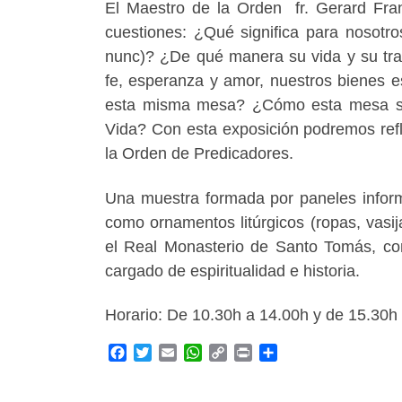
El Maestro de la Orden fr. Gerard Fran
cuestiones: ¿Qué significa para nosotr
nunc)? ¿De qué manera su vida y su trab
fe, esperanza y amor, nuestros bienes es
esta misma mesa? ¿Cómo esta mesa se 
Vida? Con esta exposición podremos refl
la Orden de Predicadores.
Una muestra formada por paneles informat
como ornamentos litúrgicos (ropas, vasija
el Real Monasterio de Santo Tomás, co
cargado de espiritualidad e historia.
Horario: De 10.30h a 14.00h y de 15.30h
F
T
E
W
C
P
C
a
w
m
h
o
r
o
c
i
a
a
p
i
m