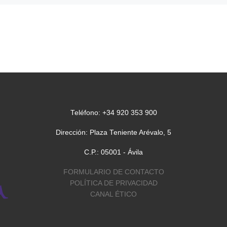
trabajo sobre la
renovación del es
na,
a fiesta
pastoral y las
 de Sales,
estructuras
odistas, la
evangelizadoras
izó el […]
La próxima semana, 1
11 de marzo, el Semina
Teléfono: +34 920 353 900
diocesano de Ávila ac
Dirección: Plaza Teniente Arévalo, 5
por tercer año consecu
el Encuentro de Obisp
C.P.: 05001 - Ávila
[…]
FORMULARIO DE CONTACTO
POLÍTICA DE PRIVACIDAD
CANAL ÉTICO