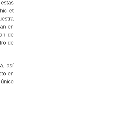
 estas
hic et
uestra
ran en
Pan de
tro de
a, así
sto en
 único