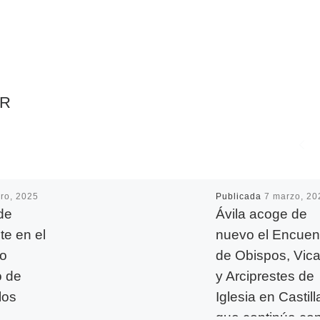
AR
ro, 2025
Publicada
7 marzo, 20
de
Ávila acoge de
te en el
nuevo el Encuen
eo
de Obispos, Vica
o de
y Arciprestes de
los
Iglesia en Castill
que continúa con