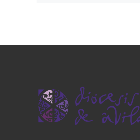
Este fin de sema
coincidiendo con l
de San Francisco
patrón de los Peri
Santa Sede organ