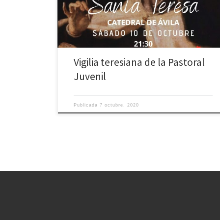
forma más intensa las fiestas de nuestra patrona. Así, la
Catedral de Ávila volverá a ser testigo de la presencia
[…]
Vigilia teresiana de la Pastoral
Juvenil
Publicada
7 octubre, 2020