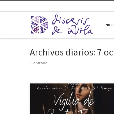
Saltar al contenido
INICI
Archivos diarios:
7 oc
1 entrada
Como viene siendo costumbre desde hace ya algunos
años, desde el Secretariado de Pastoral Juvenil se ha
organizado una Vigilia en torno a la figura de Santa
Teresa, para prepararnos interiormente a vivir de una