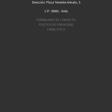
Dirección: Plaza Teniente Arévalo, 5
C.P.: 05001 - Ávila
FORMULARIO DE CONTACTO
POLÍTICA DE PRIVACIDAD
CANAL ÉTICO