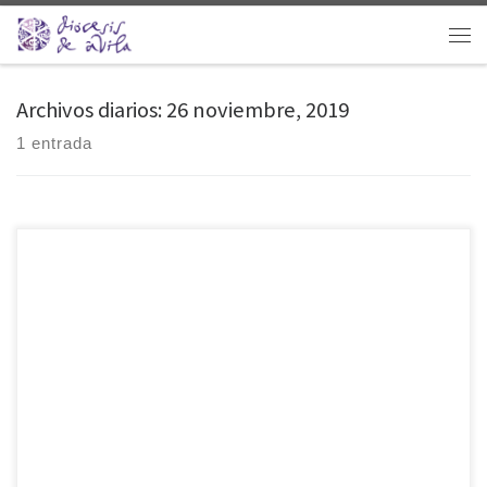
Saltar al contenido
Men
Archivos diarios:
26 noviembre, 2019
1 entrada
La Mesa de Educación se ha reunido en la sede la Conferencia
Episcopal Española (CEE) el lunes 25 de noviembre de 2019. En este
encuentro, convocado por el presidente de la CEE, cardenal Ricardo
Blázquez, han participado el presidente de la Comisión Episcopal de
Enseñanza y Catequesis, Mons. César A. Franco, y el director del
secretariado de la citada Comisión, José Miguel García, junto con
representantes de Escola Cristiana […]