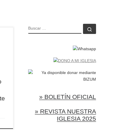
BUSCAR
Buscar …
la
 de
a
dad
tro
l
o
nta
te
» BOLETÍN OFICIAL
te
» REVISTA NUESTRA
IGLESIA 2025